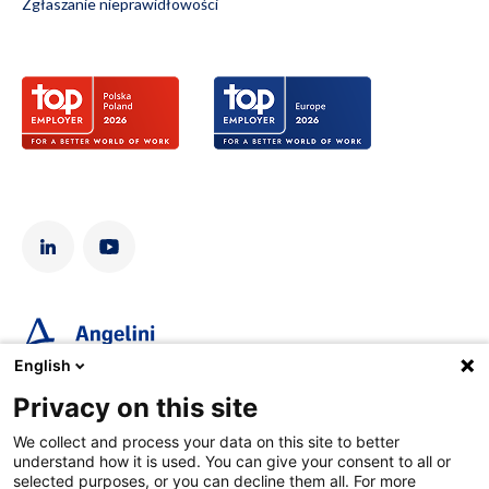
Zgłaszanie nieprawidłowości
English
Privacy on this site
Angelini Pharma Polska Sp. z o.o., Adgar Park West, Aleje
Jerozolimskie 181B, 02-222 Warszawa. KRS 0000119746, NIP
We collect and process your data on this site to better
5260204222, BDO 000088746. Kapitał zakładowy 2 276 000,00
understand how it is used. You can give your consent to all or
zł.
selected purposes, or you can decline them all. For more