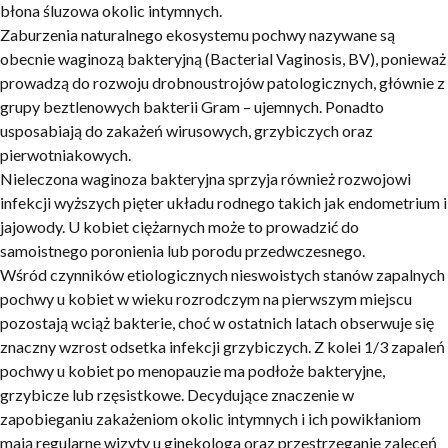
błona śluzowa okolic intymnych.
Zaburzenia naturalnego ekosystemu pochwy nazywane są
obecnie
waginozą bakteryjną
(
Bacterial Vaginosis, BV),
ponieważ
prowadzą do rozwoju drobnoustrojów patologicznych, głównie z
grupy beztlenowych bakterii Gram – ujemnych. Ponadto
usposabiają do zakażeń wirusowych, grzybiczych oraz
pierwotniakowych.
Nieleczona waginoza
bakteryjna
sprzyja również rozwojowi
infekcji wyższych pięter układu rodnego takich jak endometrium i
jajowody.
U
kobiet ciężarnych
może to prowadzić do
samoistnego poronienia lub porodu przedwczesnego.
Wśród czynników etiologicznych nieswoistych stanów zapalnych
pochwy u kobiet w wieku rozrodczym na pierwszym miejscu
pozostają wciąż bakterie, choć w ostatnich latach obserwuje się
znaczny wzrost odsetka infekcji grzybiczych. Z kolei 1/3 zapaleń
pochwy u kobiet po menopauzie ma podłoże bakteryjne,
grzybicze lub rzęsistkowe. Decydujące znaczenie w
zapobieganiu zakażeniom okolic intymnych i ich powikłaniom
mają regularne wizyty u ginekologa oraz przestrzeganie zaleceń