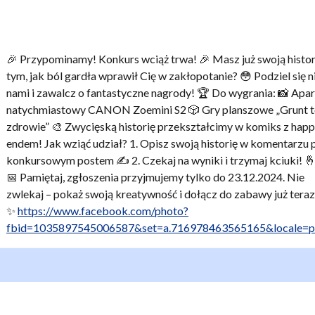
🎉 Przypominamy! Konkurs wciąż trwa! 🎉 Masz już swoją histor
tym, jak ból gardła wprawił Cię w zakłopotanie? 😳 Podziel się n
nami i zawalcz o fantastyczne nagrody! 🏆 Do wygrania: 📸 Apar
natychmiastowy CANON Zoemini S2 🎲 Gry planszowe „Grunt 
zdrowie” 🎨 Zwycięską historię przekształcimy w komiks z hap
endem! Jak wziąć udział? 1. Opisz swoją historię w komentarzu 
konkursowym postem ✍️ 2. Czekaj na wyniki i trzymaj kciuki! 
📅 Pamiętaj, zgłoszenia przyjmujemy tylko do 23.12.2024. Nie
zwlekaj – pokaż swoją kreatywność i dołącz do zabawy już teraz
✨
https://www.facebook.com/photo?
fbid=1035897545006587&set=a.716978463565165&locale=p