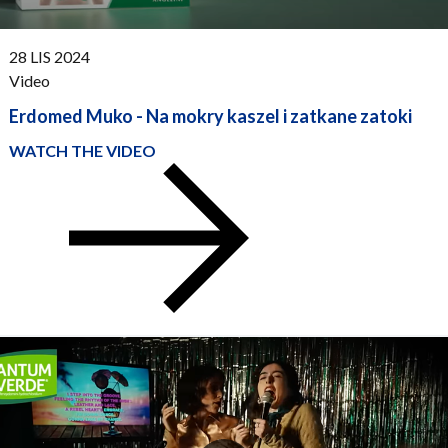
PUBLISHED:
28 LIS 2024
Video
Erdomed Muko - Na mokry kaszel i zatkane zatoki
WATCH THE VIDEO