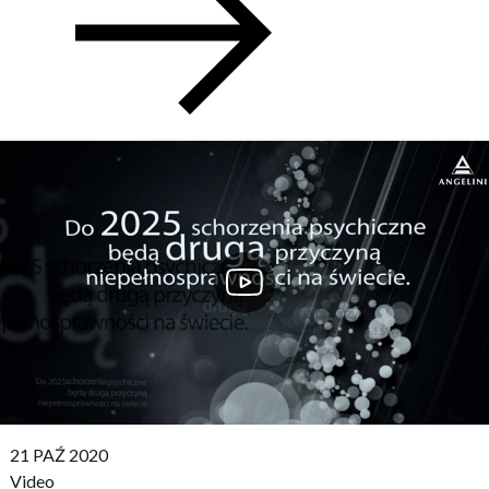
PUBLISHED:
21 PAŹ 2020
Video