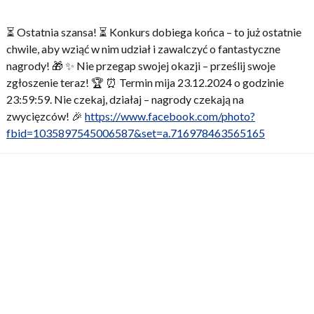
⏳ Ostatnia szansa! ⏳ Konkurs dobiega końca – to już ostatnie
chwile, aby wziąć w nim udział i zawalczyć o fantastyczne
nagrody! 🎁 ✨ Nie przegap swojej okazji – prześlij swoje
zgłoszenie teraz! 🏆 ⏰ Termin mija 23.12.2024 o godzinie
23:59:59. Nie czekaj, działaj – nagrody czekają na
zwycięzców! 🎉
https://www.facebook.com/photo?
fbid=1035897545006587&set=a.716978463565165