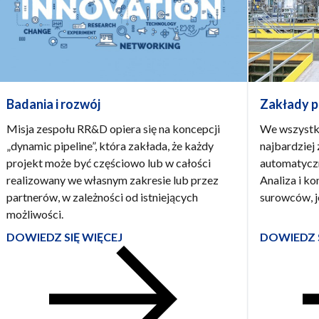
Badania i rozwój
Zakłady p
Misja zespołu RR&D opiera się na koncepcji
We wszystk
„dynamic pipeline”, która zakłada, że każdy
najbardziej
projekt może być częściowo lub w całości
automatyczn
realizowany we własnym zakresie lub przez
Analiza i ko
partnerów, w zależności od istniejących
surowców, j
możliwości.
DOWIEDZ SIĘ WIĘCEJ
DOWIEDZ S