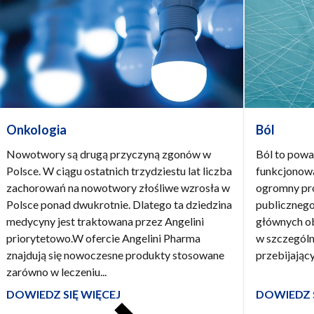
Onkologia
Ból
Nowotwory są drugą przyczyną zgonów w
Ból to powa
Polsce. W ciągu ostatnich trzydziestu lat liczba
funkcjonowa
zachorowań na nowotwory złośliwe wzrosła w
ogromny pr
Polsce ponad dwukrotnie. Dlatego ta dziedzina
publicznego
medycyny jest traktowana przez Angelini
głównych ob
priorytetowo.W ofercie Angelini Pharma
w szczegól
znajdują się nowoczesne produkty stosowane
przebijający
zarówno w leczeniu...
DOWIEDZ SIĘ WIĘCEJ
DOWIEDZ S