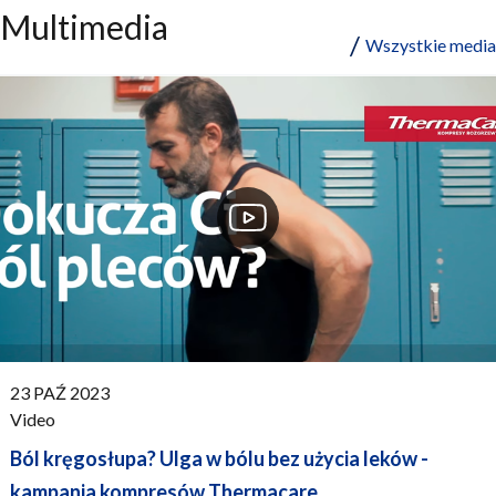
Multimedia
Wszystkie media
PUBLISHED:
23 PAŹ 2023
Video
Ból kręgosłupa? Ulga w bólu bez użycia leków -
kampania kompresów Thermacare