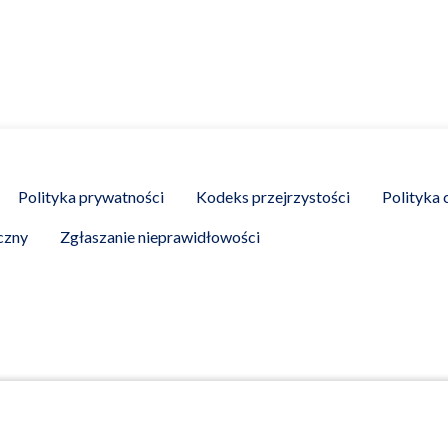
Polityka prywatności
Kodeks przejrzystości
Polityka 
czny
Zgłaszanie nieprawidłowości
arma Polska Sp. z o.o., Adgar Park West, Aleje Jerozolimskie 1
 BDO 000088746. Kapitał zakładowy 2 276 000,00 zł.