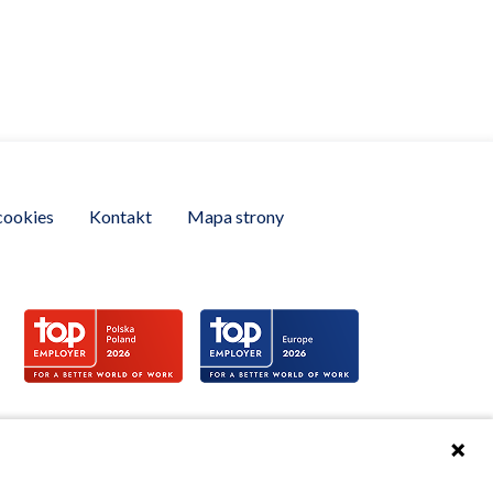
cookies
Kontakt
Mapa strony
81B, 02-222 Warszawa. KRS 0000119746, NIP