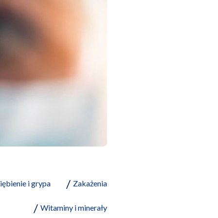
iębienie i grypa
Zakażenia
Witaminy i minerały