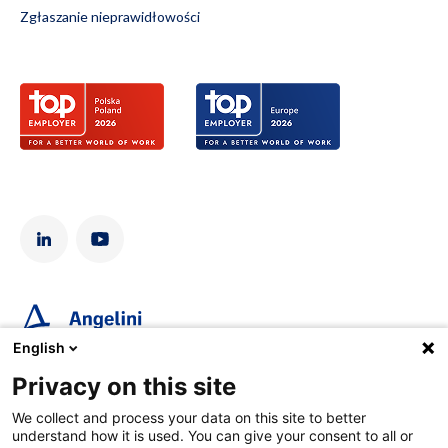
Zgłaszanie nieprawidłowości
English
Privacy on this site
Angelini Pharma Polska Sp. z o.o., Adgar Park West, Aleje
Jerozolimskie 181B, 02-222 Warszawa. KRS 0000119746, NIP
We collect and process your data on this site to better
5260204222, BDO 000088746. Kapitał zakładowy 2 276 000,00
understand how it is used. You can give your consent to all or
zł.