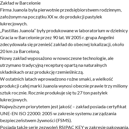
Zakład w Barcelonie
Firma Juanola była pierwotnie przedsiębiorstwem rodzinnym,
założonym na początku XX w. do produkcji
pastylek
lukrecjowych
.
„Pastillas Juanola”
były produkowane w laboratorium w dzielnicy
Gracia w Barcelonie przez 90 lat. W 2005 r. grupa Angelini
zdecydowała się przenieść zakład do obecnej lokalizacji, około
20 km za Barceloną.
Nowy zakład wyposażono w nowoczesne technologie, ale
utrzymano tradycyjną recepturę opartą na naturalnych
składnikach oraz produkcję rzemieślniczą.
W ostatnich latach wprowadzono rożne smaki, a wielkość
produkcji całej marki Juanola wynosi obecnie prawie trzy miliony
sztuk rocznie. Rocznie produkuje się tu
27 ton pastylek
lukrecjowych
.
Najwyższym priorytetem jest jakość
– zakład posiada certyfikat
UNE-EN ISO 22000: 2005 w zakresie systemu zarządzania
bezpieczeństwem żywności (FSMS).
Posiada także serię zezwoleń RSIPAC KEY w zakresie pakowania,